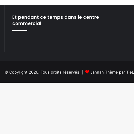
u
x
m
Et pendant ce temps dans le centre
a
commercial
i
n
t
e
n
a
n
t
© Copyright 2026, Tous droits réservés |
Jannah Thème par Tie
/
S
t
y
l
i
s
t