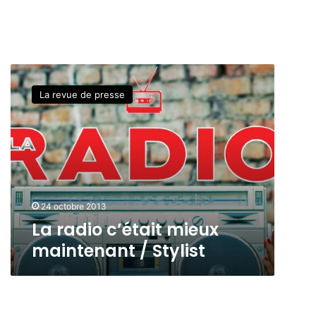
L
a
La revue de presse
r
a
d
i
o
c
’
é
24 octobre 2013
t
La radio c’était mieux
a
maintenant / Stylist
i
t
m
i
e