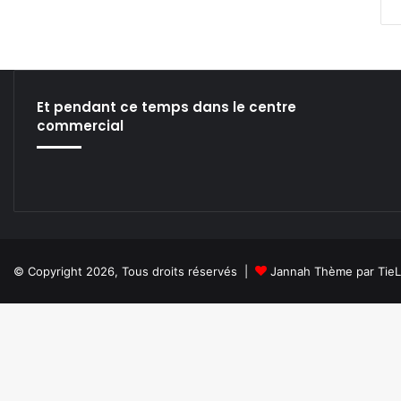
e
r
V
s
A
Et pendant ce temps dans le centre
n
commercial
t
o
i
n
e
d
e
C
© Copyright 2026, Tous droits réservés |
Jannah Thème par Tie
a
u
n
e
s