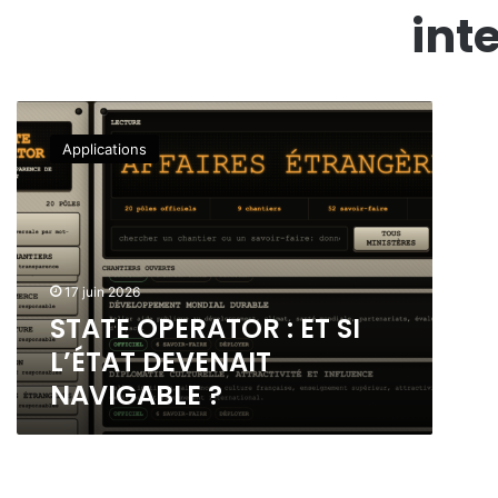
int
S
T
Applications
A
T
E
O
P
E
17 juin 2026
R
STATE OPERATOR : ET SI
A
T
L’ÉTAT DEVENAIT
O
NAVIGABLE ?
R
:
E
T
S