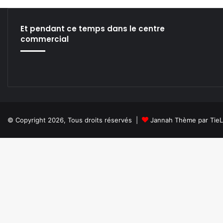
I
L
’
Et pendant ce temps dans le centre
É
commercial
T
A
T
D
E
V
E
N
© Copyright 2026, Tous droits réservés |
Jannah Thème par Tie
A
I
T
N
A
V
I
G
A