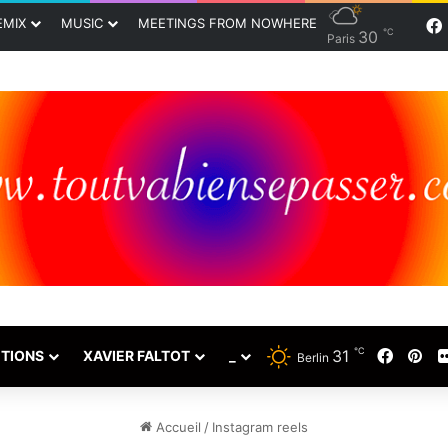
EMIX
MUSIC
MEETINGS FROM NOWHERE
℃
30
Paris
℃
31
Faceb
Pin
TIONS
XAVIER FALTOT
_
Berlin
Accueil
/
Instagram reels