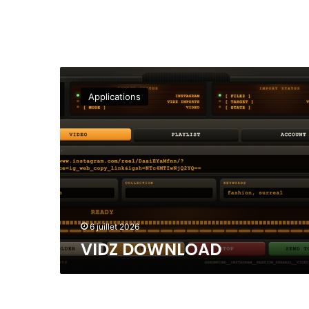
V
I
Applications
D
Z
D
O
W
N
L
O
A
6 juillet 2026
D
VIDZ DOWNLOAD