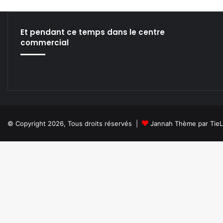
L
’
I
Et pendant ce temps dans le centre
N
commercial
T
E
L
L
I
G
E
N
© Copyright 2026, Tous droits réservés |
Jannah Thème par Tie
C
E
A
R
T
I
F
I
C