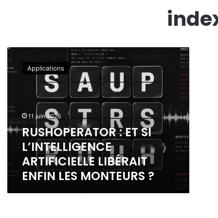
inde
R
U
Applications
S
H
O
P
E
11 juin 2026
R
RUSHOPERATOR : ET SI
A
L’INTELLIGENCE
T
O
ARTIFICIELLE LIBÉRAIT
R
ENFIN LES MONTEURS ?
:
E
T
S
I