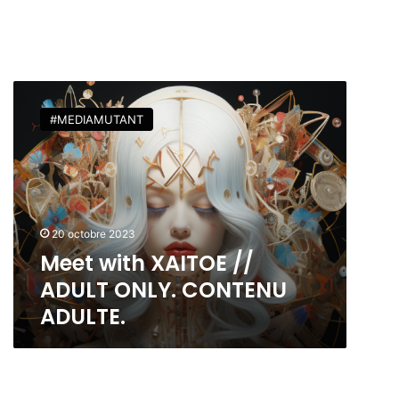
M
e
#MEDIAMUTANT
e
t
w
i
t
h
20 octobre 2023
X
Meet with XAITOE //
A
I
ADULT ONLY. CONTENU
T
ADULTE.
O
E
/
/
A