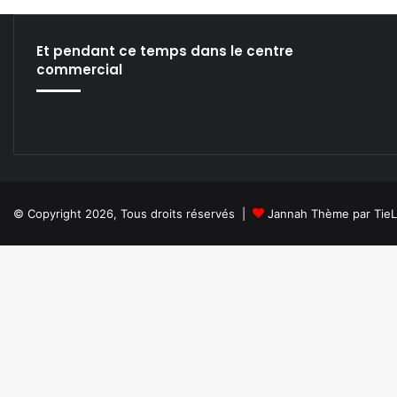
D
U
L
Et pendant ce temps dans le centre
T
commercial
O
N
L
Y
.
C
O
N
© Copyright 2026, Tous droits réservés |
Jannah Thème par Tie
T
E
N
U
A
D
U
L
T