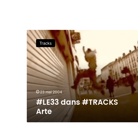
#
L
Tracks
E
3
3
d
a
n
s
#
23 mai 2004
T
#LE33 dans #TRACKS
R
Arte
A
C
K
S
A