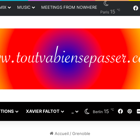
MIX
MUSIC
MEETINGS FROM NOWHERE
℃
15
Paris
℃
15
Faceb
Pin
TIONS
XAVIER FALTOT
_
Berlin
Accueil
/
Grenoble