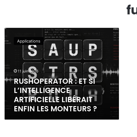
f
R
U
Applications
S
H
O
P
E
11 juin 2026
R
RUSHOPERATOR : ET SI
A
L’INTELLIGENCE
T
O
ARTIFICIELLE LIBÉRAIT
R
ENFIN LES MONTEURS ?
:
E
T
S
I