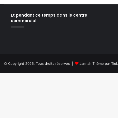
L
’
I
Et pendant ce temps dans le centre
N
commercial
T
E
L
L
I
G
E
N
© Copyright 2026, Tous droits réservés |
Jannah Thème par Tie
C
E
A
R
T
I
F
I
C