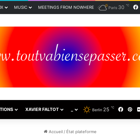
℃
30
IX
MUSIC
MEETINGS FROM NOWHERE
Paris
℃
25
Faceb
Pin
TIONS
XAVIER FALTOT
_
Berlin
Accueil
/
État plateforme