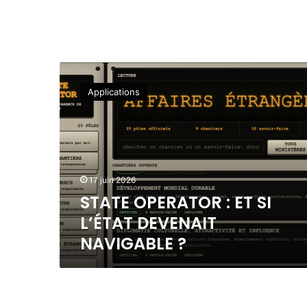
S
T
Applications
A
T
E
O
P
E
17 juin 2026
R
STATE OPERATOR : ET SI
A
T
L’ÉTAT DEVENAIT
O
NAVIGABLE ?
R
:
E
T
S