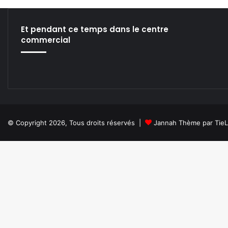
n
e
n
Et pendant ce temps dans le centre
e
commercial
z
© Copyright 2026, Tous droits réservés |
Jannah Thème par Tie