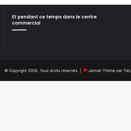
I
L
’
Et pendant ce temps dans le centre
É
commercial
T
A
T
D
E
V
E
N
© Copyright 2026, Tous droits réservés |
Jannah Thème par Tie
A
I
T
N
A
V
I
G
A