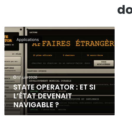
do
S
T
Applications
A
T
E
O
P
E
17 juin 2026
R
STATE OPERATOR : ET SI
A
T
L’ÉTAT DEVENAIT
O
NAVIGABLE ?
R
:
E
T
S