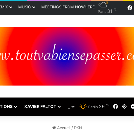
EMIX
MUSIC
MEETINGS FROM NOWHERE
℃
31
Paris
℃
29
Faceb
Pin
TIONS
XAVIER FALTOT
_
Berlin
Accueil
/
DKN