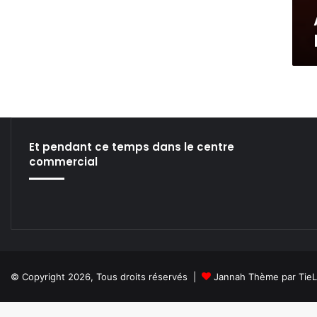
é
I
s
T
!
I
E
O
n
N
t
e
r
t
h
Et pendant ce temps dans le centre
e
commercial
S
e
i
n
d
r
o
m
© Copyright 2026, Tous droits réservés |
Jannah Thème par Tie
e
…