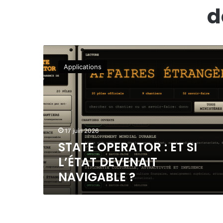
d
S
T
Applications
A
T
E
O
P
E
17 juin 2026
R
STATE OPERATOR : ET SI
A
T
L’ÉTAT DEVENAIT
O
NAVIGABLE ?
R
:
E
T
S