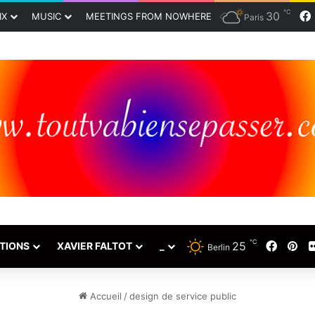
℃
30
IX
MUSIC
MEETINGS FROM NOWHERE
Paris
℃
25
Faceb
Pin
TIONS
XAVIER FALTOT
_
Berlin
Accueil
/
design de service public