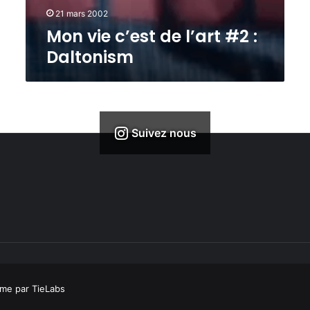
t
d
r
21 mars 2002
p
V
t
Mon vie c’est de l’art #2 :
a
j
#
r
Daltonism
s
2
t
e
:
i
t
D
!
@
a
L
l
e
t
Suivez nous
P
o
u
n
l
i
p
s
m
me par TieLabs