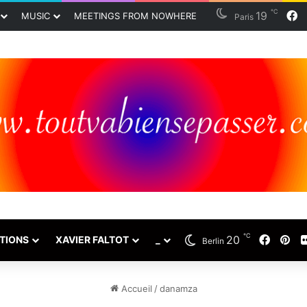
℃
19
F
MUSIC
MEETINGS FROM NOWHERE
Paris
℃
20
Faceb
Pin
TIONS
XAVIER FALTOT
_
Berlin
Accueil
/
danamza