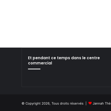
r
o
d
u
c
t
i
o
n
:
L
Et pendant ce temps dans le centre
a
commercial
C
o
n
t
r
o
v
e
© Copyright 2026, Tous droits réservés |
Jannah Thè
r