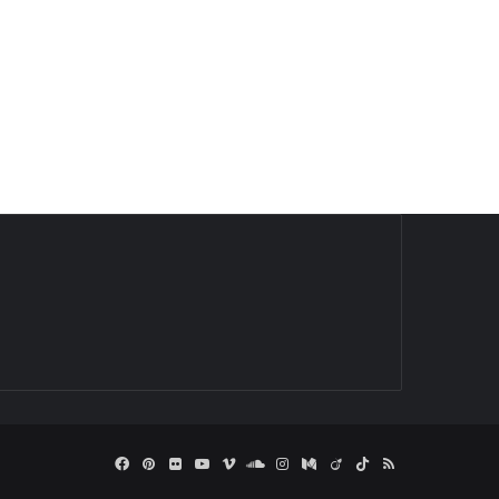
Facebook
Pinterest
Flickr
YouTube
Vimeo
SoundCloud
Instagram
Medium
Viadeo
TikTok
RSS