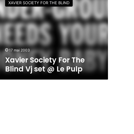
XAVIER SOCIETY FOR THE BLIND
17 mai 2003
Xavier Society For The
Blind Vj set @ Le Pulp