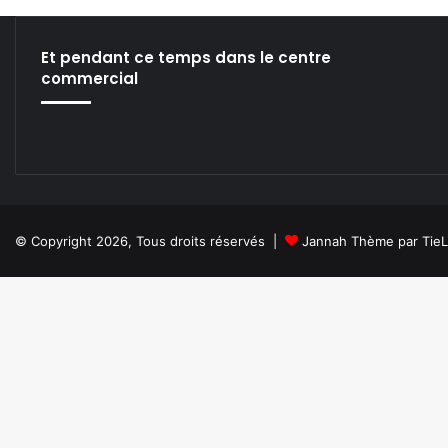
I
S
S
Et pendant ce temps dans le centre
I
commercial
O
N
D
É
D
I
É
E
© Copyright 2026, Tous droits réservés |
Jannah Thème par Tie
À
L
’
É
C
O
L
E
: