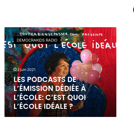
L
E
DEMOCRAKIDS RADIO
S
P
O
D
C
2 juin 2021
A
LES PODCASTS DE
S
L’ÉMISSION DÉDIÉE À
T
S
L’ÉCOLE: C’EST QUOI
D
L’ÉCOLE IDÉALE ?
E
L
’
É
M