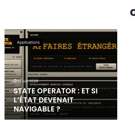
S
T
Applications
A
T
E
O
P
E
17 juin 2026
R
STATE OPERATOR : ET SI
A
T
L’ÉTAT DEVENAIT
O
NAVIGABLE ?
R
:
E
T
S