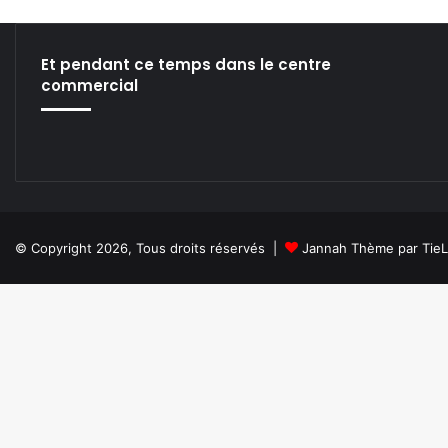
I
L
’
Et pendant ce temps dans le centre
É
commercial
T
A
T
D
E
V
E
N
© Copyright 2026, Tous droits réservés |
Jannah Thème par Tie
A
I
T
N
A
V
I
G
A