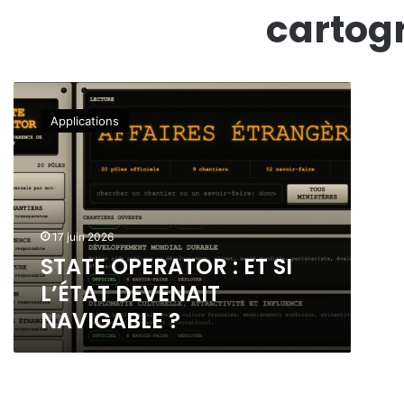
cartogr
S
T
Applications
A
T
E
O
P
E
17 juin 2026
R
STATE OPERATOR : ET SI
A
T
L’ÉTAT DEVENAIT
O
NAVIGABLE ?
R
:
E
T
S