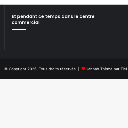
I
L
’
Et pendant ce temps dans le centre
É
commercial
T
A
T
D
E
V
E
N
© Copyright 2026, Tous droits réservés |
Jannah Thème par Tie
A
I
T
N
A
V
I
G
A