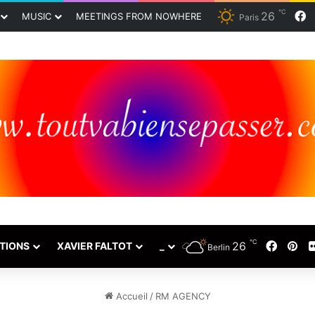
℃
26
F
MUSIC
MEETINGS FROM NOWHERE
Paris
℃
26
Faceb
Pin
TIONS
XAVIER FALTOT
_
Berlin
Accueil
/
RM AGENCY