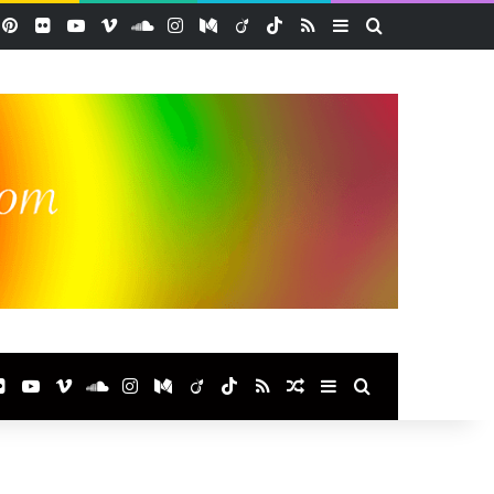
acebook
Pinterest
Flickr
YouTube
Vimeo
SoundCloud
Instagram
Medium
Viadeo
TikTok
RSS
Sidebar (barre lat
Rechercher
ook
terest
Flickr
YouTube
Vimeo
SoundCloud
Instagram
Medium
Viadeo
TikTok
RSS
Article Aléatoire
Sidebar (barre laté
Rechercher