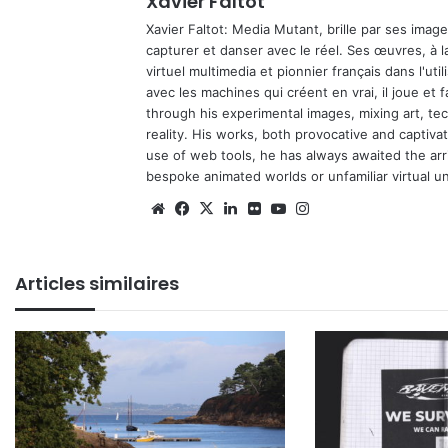
Xavier Faltot
Xavier Faltot: Media Mutant, brille par ses imag
capturer et danser avec le réel. Ses œuvres, à 
virtuel multimedia et pionnier français dans l'utili
avec les machines qui créent en vrai, il joue et
through his experimental images, mixing art, t
reality. His works, both provocative and captiva
use of web tools, he has always awaited the arriv
bespoke animated worlds or unfamiliar virtual u
We
Fa
X
Lin
Fli
Yo
Ins
bsi
ce
ke
ckr
uT
tag
te
bo
din
ub
ra
Articles similaires
ok
e
m