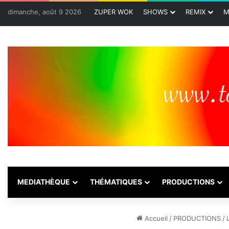
dimanche, août 9 2026
ZUPER WOK
SHOWS
REMIX
M
MEDIATHÈQUE
THÉMATIQUES
PRODUCTIONS
Accueil
/
PRODUCTIONS
/