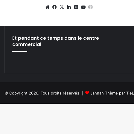
We
Fa
X
Lin
Fli
Yo
Ins
bsi
ce
ke
ckr
uT
tag
te
bo
din
ub
ra
ok
e
m
Et pendant ce temps dans le centre
commercial
© Copyright 2026, Tous droits réservés |
Jannah Thème par Tie