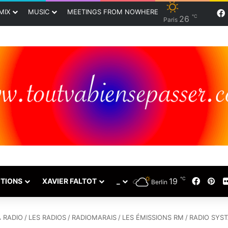
MIX
MUSIC
MEETINGS FROM NOWHERE
℃
26
Paris
℃
19
Faceb
Pin
TIONS
XAVIER FALTOT
_
Berlin
 RADIO
/
LES RADIOS
/
RADIOMARAIS
/
LES ÉMISSIONS RM
/
RADIO SYST