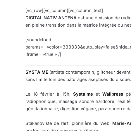
[vc_row][vc_column][vc_column_text]
DIGITAL NATIV ANTENA
est une émission de radio 
en pleine transition dans la matrice intégrée du net
[soundcloud url= »h
params= »color=333333&auto_play=false&hide_
iframe= »true » /]
SYSTAIME
(artiste contemporain, glitcheur devant 
sans limite loin des pâturages aseptisés du disque. 
Le 18 février à 15h,
Systaime
et
Wallpress
pé
radiophonique, massage sonore hardcore, réalit
géostationnaire, digestion végane, paratonnerre da
Stakanoviste de l’art, pionnière du Web,
Marie-A
portes vers de nouveaux territoires…