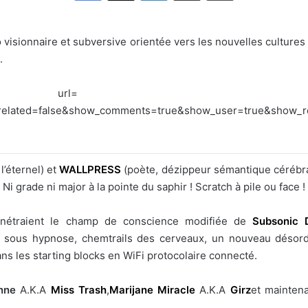
visionnaire et subversive orientée vers les nouvelles cultures 
.
ttps://api.soundcloud.c
related=false&show_comments=true&show_user=true&show_
l’éternel) et
WALLPRESS
(poète, dézippeur sémantique cérébral
Ni grade ni major à la pointe du saphir ! Scratch à pile ou face !
nétraient le champ de conscience modifiée de
Subsonic 
é sous hypnose, chemtrails des cerveaux, un nouveau désor
ns les starting blocks en WiFi protocolaire connecté.
nne
A.K.A
Miss Trash
,
Marijane Miracle
A.K.A
Girz
et mainten