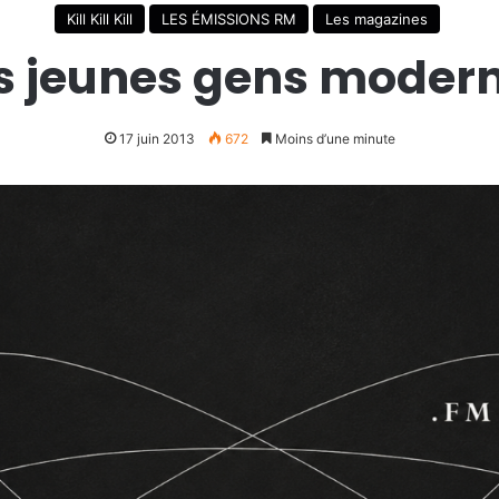
Kill Kill Kill
LES ÉMISSIONS RM
Les magazines
s jeunes gens moder
17 juin 2013
672
Moins d’une minute