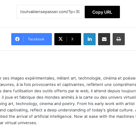
Copy URL
Linkedin
Partager par email
Imprimer
Facebook
X
ar ses images expérimentales, mêlant art, technologie, cinéma et poésie.
 œuvres, à la fois provocantes et captivantes, reflètent une compréhens
 dans l'utilisation des outils offerts par le web, il attend depuis toujours l
 il joue et fabrique des mondes animés à la carte ou des univers virtuel
xing art, technology, cinema and poetry. From his early work with arti
and captivating, reflect a deep understanding of today's global culture.
ed the arrival of artificial intelligence. Now at ease with the machines 
r virtual universes.