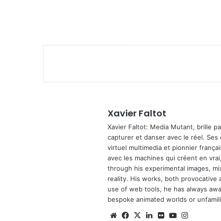
Xavier Faltot
Xavier Faltot: Media Mutant, brille p
capturer et danser avec le réel. Ses
virtuel multimedia et pionnier français
avec les machines qui créent en vrai,
through his experimental images, mi
reality. His works, both provocative 
use of web tools, he has always await
bespoke animated worlds or unfamilia
We
Fa
X
Lin
Fli
Yo
Ins