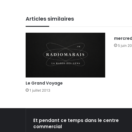
bsi
ce
ke
ckr
uT
tag
te
bo
din
ub
ra
Articles similaires
ok
e
m
mercred
5 juin 2
Le Grand Voyage
1 juillet 2013
Et pendant ce temps dans le centre
commercial