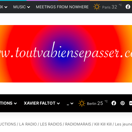
℃
32
IX
MUSIC
MEETINGS FROM NOWHERE
Paris
℃
25
Faceb
Pin
TIONS
XAVIER FALTOT
_
Berlin
UCTIONS
/
LA RADIO
/
LES RADIOS
/
RADIOMARAIS
/
Kill Kill Kill
/
Les jeun