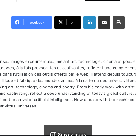
Linkedin
Partager par email
Imprimer
Facebook
X
ar ses images expérimentales, mêlant art, technologie, cinéma et poésie.
 œuvres, à la fois provocantes et captivantes, reflètent une compréhens
 dans l'utilisation des outils offerts par le web, il attend depuis toujours l
 il joue et fabrique des mondes animés à la carte ou des univers virtuel
xing art, technology, cinema and poetry. From his early work with arti
and captivating, reflect a deep understanding of today's global culture.
ed the arrival of artificial intelligence. Now at ease with the machines 
r virtual universes.
Suivez nous