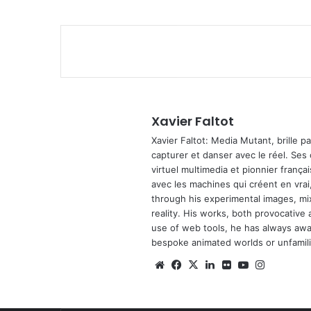
Xavier Faltot
Xavier Faltot: Media Mutant, brille p
capturer et danser avec le réel. Ses
virtuel multimedia et pionnier français
avec les machines qui créent en vrai,
through his experimental images, mi
reality. His works, both provocative 
use of web tools, he has always await
bespoke animated worlds or unfamilia
We
Fa
X
Lin
Fli
Yo
Ins
bsi
ce
ke
ckr
uT
tag
te
bo
din
ub
ra