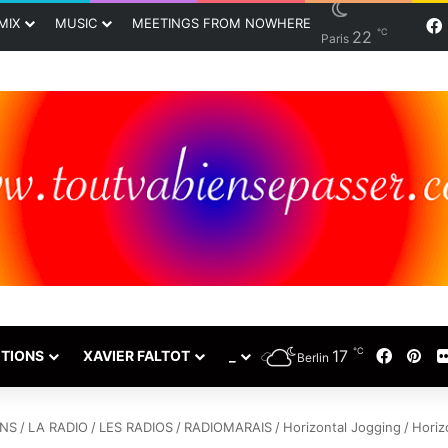
MIX
MUSIC
MEETINGS FROM NOWHERE
℃
22
Paris
℃
17
Faceb
Pin
TIONS
XAVIER FALTOT
_
Berlin
NS
/
LA RADIO
/
LES RADIOS
/
RADIOMARAIS
/
Horizontal Jogging
/
Horiz