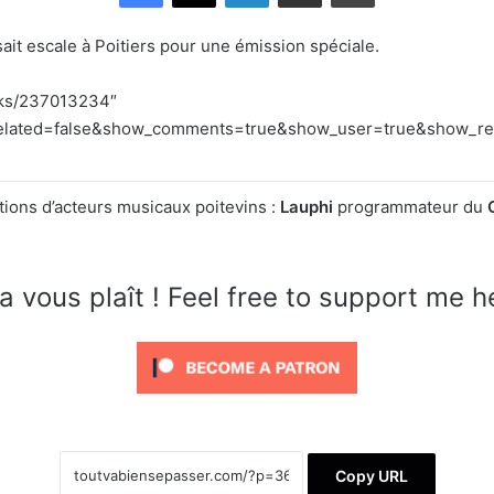
sait escale à Poitiers pour une émission spéciale.
acks/237013234″
lated=false&show_comments=true&show_user=true&show_repos
tions d’acteurs musicaux poitevins :
Lauphi
programmateur du
a vous plaît ! Feel free to support me h
Copy URL