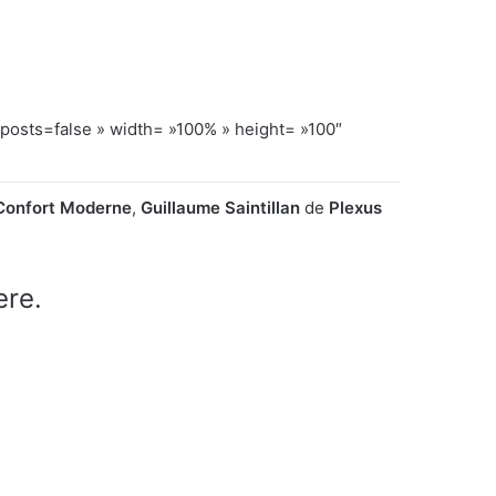
ts=false » width= »100% » height= »100″
Confort Moderne
,
Guillaume Saintillan
de
Plexus
ere.