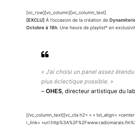
[vc_row][vc_column][vc_column_text]
[EXCLU]
À l’occasion de la création de
Dynamiteri
Octobre à 18h
. Une heure de playlist* en exclusivi
« J’ai choisi un panel assez étendu
plus éclectique possible. »
–
OHES
, directeur artistique du la
[/vc_column_text][vc_cta h2= » » txt_align= »cente
i_link= »url:http%3A%2F%2Fwww.radiomarais.fm%2F