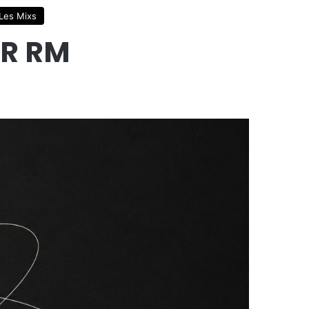
Les Mixs
UR RM