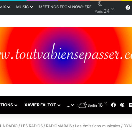
MIX
MUSIC
MEETINGS FROM NOWHERE
℃
24
Paris
℃
18
Faceb
Pin
TIONS
XAVIER FALTOT
_
Berlin
LA RADIO
/
LES RADIOS
/
RADIOMARAIS
/
Les émissions musicales
/
DYN