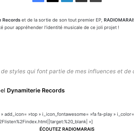
e Records
et de la sortie de son tout premier EP,
RADIOMARAI
té pour appréhender l’identité musicale de ce joli projet !
 de styles qui font partie de mes influences et de 
bel
Dynamiterie Records
r » add_icon= »top » i_icon_fontawesome= »fa fa-play » i_color=
listen%2Findex.html||target:%20_blank| »]
ÉCOUTEZ RADIOMARAIS