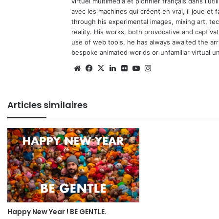
virtuel multimedia et pionnier français dans l'utili
avec les machines qui créent en vrai, il joue et
through his experimental images, mixing art, t
reality. His works, both provocative and captiva
use of web tools, he has always awaited the arriv
bespoke animated worlds or unfamiliar virtual u
We
Fa
X
Lin
Fli
Yo
Ins
bsi
ce
ke
ckr
uT
tag
te
bo
din
ub
ra
Articles similaires
ok
e
m
Happy New Year ! BE GENTLE.