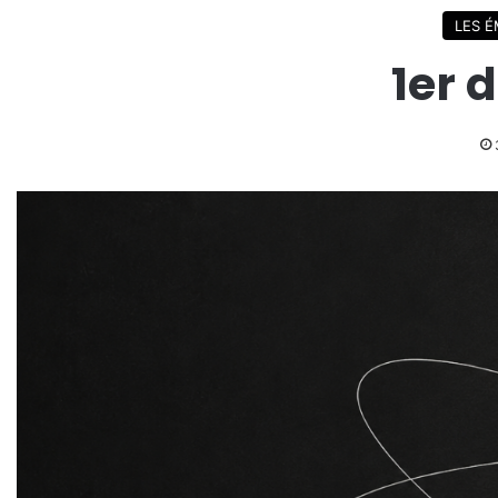
LES É
1er 