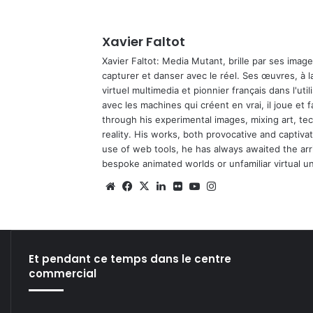
Xavier Faltot
Xavier Faltot: Media Mutant, brille par ses imag
capturer et danser avec le réel. Ses œuvres, à 
virtuel multimedia et pionnier français dans l'utili
avec les machines qui créent en vrai, il joue et
through his experimental images, mixing art, t
reality. His works, both provocative and captiva
use of web tools, he has always awaited the arriv
bespoke animated worlds or unfamiliar virtual u
We
Fa
X
Lin
Fli
Yo
Ins
bsi
ce
ke
ckr
uT
tag
te
bo
din
ub
ra
ok
e
m
Et pendant ce temps dans le centre
commercial