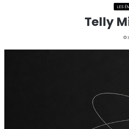
LES É
Telly 