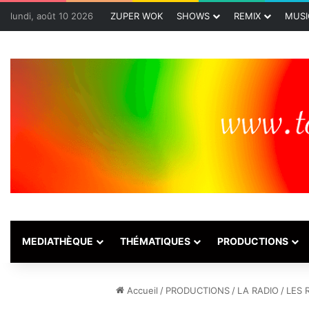
lundi, août 10 2026
ZUPER WOK
SHOWS
REMIX
MUSI
MEDIATHÈQUE
THÉMATIQUES
PRODUCTIONS
Accueil
/
PRODUCTIONS
/
LA RADIO
/
LES 