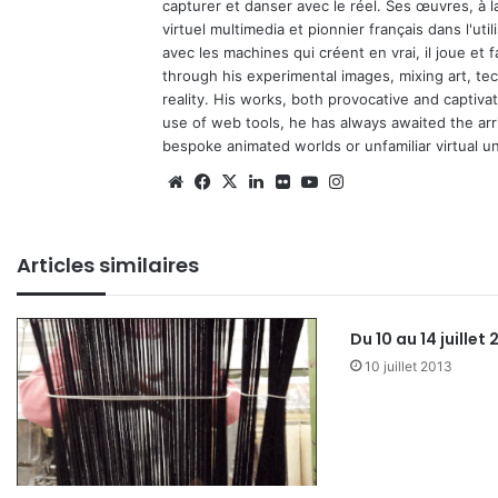
capturer et danser avec le réel. Ses œuvres, à 
virtuel multimedia et pionnier français dans l'utili
avec les machines qui créent en vrai, il joue et
through his experimental images, mixing art, t
reality. His works, both provocative and captiva
use of web tools, he has always awaited the arriv
bespoke animated worlds or unfamiliar virtual u
We
Fa
X
Lin
Fli
Yo
Ins
bsi
ce
ke
ckr
uT
tag
te
bo
din
ub
ra
Articles similaires
ok
e
m
Du 10 au 14 juillet 
10 juillet 2013