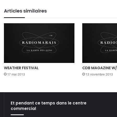
te
bo
din
ub
ra
Articles similaires
ok
e
m
WEATHER FESTIVAL
CDB MAGAZINE W/
17 mai 2013
13 novembre 2013
Et pendant ce temps dans le centre
commercial