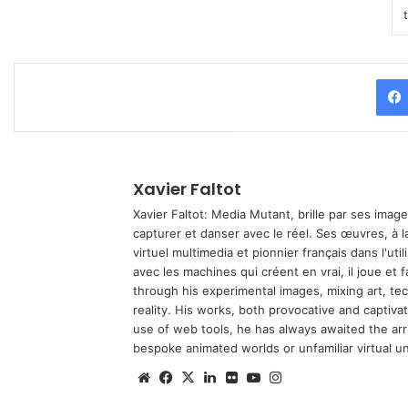
Xavier Faltot
Xavier Faltot: Media Mutant, brille par ses imag
capturer et danser avec le réel. Ses œuvres, à 
virtuel multimedia et pionnier français dans l'utili
avec les machines qui créent en vrai, il joue et
through his experimental images, mixing art, t
reality. His works, both provocative and captiva
use of web tools, he has always awaited the arriv
bespoke animated worlds or unfamiliar virtual u
We
Fa
X
Lin
Fli
Yo
Ins
bsi
ce
ke
ckr
uT
tag