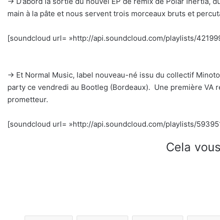
→ D’abord la sortie du nouvel EP de remix de Polar Inertia, d
main à la pâte et nous servent trois morceaux bruts et percut
[soundcloud url= »http://api.soundcloud.com/playlists/42199
→ Et Normal Music, label nouveau-né issu du collectif Minoto
party ce vendredi au Bootleg (Bordeaux). Une première VA réu
prometteur.
[soundcloud url= »http://api.soundcloud.com/playlists/59395
Cela vous