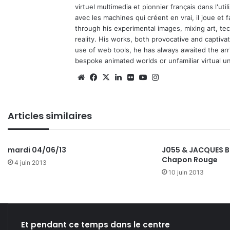
virtuel multimedia et pionnier français dans l'utili
avec les machines qui créent en vrai, il joue et
through his experimental images, mixing art, t
reality. His works, both provocative and captiva
use of web tools, he has always awaited the arriv
bespoke animated worlds or unfamiliar virtual u
We
Fa
X
Lin
Fli
Yo
Ins
bsi
ce
ke
ckr
uT
tag
te
bo
din
ub
ra
Articles similaires
ok
e
m
mardi 04/06/13
J055 & JACQUES B
Chapon Rouge
4 juin 2013
10 juin 2013
Et pendant ce temps dans le centre