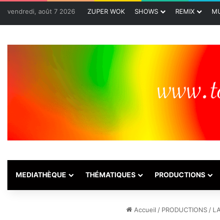
vendredi, août 7 2026
ZUPER WOK
SHOWS
REMIX
MU
MEDIATHÈQUE
THÉMATIQUES
PRODUCTIONS
Accueil
/
PRODUCTIONS
/
LA