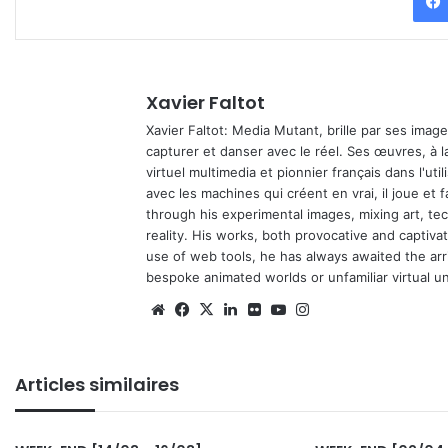
Xavier Faltot
Xavier Faltot: Media Mutant, brille par ses imag
capturer et danser avec le réel. Ses œuvres, à 
virtuel multimedia et pionnier français dans l'utili
avec les machines qui créent en vrai, il joue et
through his experimental images, mixing art, t
reality. His works, both provocative and captiva
use of web tools, he has always awaited the arriv
bespoke animated worlds or unfamiliar virtual u
We
Fa
X
Lin
Fli
Yo
Ins
bsi
ce
ke
ckr
uT
tag
te
bo
din
ub
ra
Articles similaires
ok
e
m