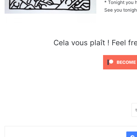
* Tonight you h
See you tonight
Cela vous plaît ! Feel f