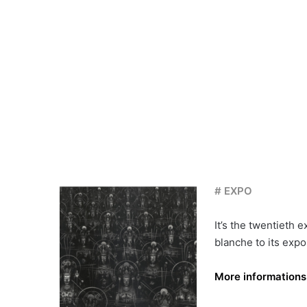
# EXPO
It’s the twentieth 
blanche to its exp
More informations