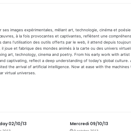
ar ses images expérimentales, mêlant art, technologie, cinéma et poésie.
 œuvres, à la fois provocantes et captivantes, reflètent une compréhens
 dans l'utilisation des outils offerts par le web, il attend depuis toujours l
 il joue et fabrique des mondes animés à la carte ou des univers virtuel
xing art, technology, cinema and poetry. From his early work with arti
and captivating, reflect a deep understanding of today's global culture.
ed the arrival of artificial intelligence. Now at ease with the machines 
r virtual universes.
ay 02/10/13
Mercredi 09/10/13
re 2013
9 octobre 2013