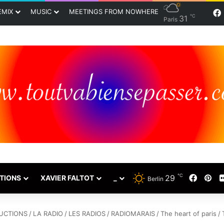
EMIX
MUSIC
MEETINGS FROM NOWHERE
℃
31
Paris
℃
29
Faceb
Pin
TIONS
XAVIER FALTOT
_
Berlin
UCTIONS
/
LA RADIO
/
LES RADIOS
/
RADIOMARAIS
/
The heart of paris
/