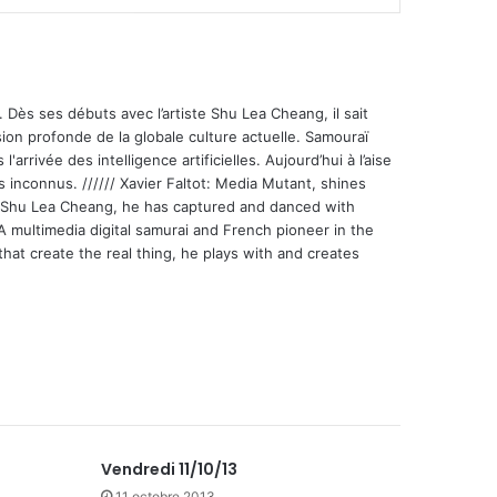
 Dès ses débuts avec l’artiste Shu Lea Cheang, il sait
ion profonde de la globale culture actuelle. Samouraï
'arrivée des intelligence artificielles. Aujourd’hui à l’aise
s inconnus. ////// Xavier Faltot: Media Mutant, shines
st Shu Lea Cheang, he has captured and danced with
 A multimedia digital samurai and French pioneer in the
that create the real thing, he plays with and creates
Vendredi 11/10/13
11 octobre 2013