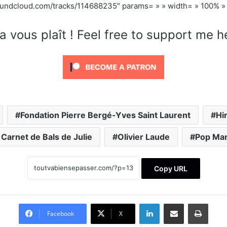
.soundcloud.com/tracks/114688235″ params= » » width= » 100% » 
a vous plaît ! Feel free to support me h
Fondation Pierre Bergé-Yves Saint Laurent
Hi
 Carnet de Bals de Julie
Olivier Laude
Pop Mar
Copy URL
Linkedin
Partager par email
Imprimer
Facebook
X