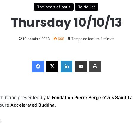
The heart of paris
To do list
Thursday 10/10/13
10 octobre 2013
668
Temps de lecture 1 minute
Facebook
X
Linkedin
Partager par email
Imprimer
exhibition presented by la
Fondation Pierre Bergé-Yves Saint L
osure
Accelerated Buddha
.
.