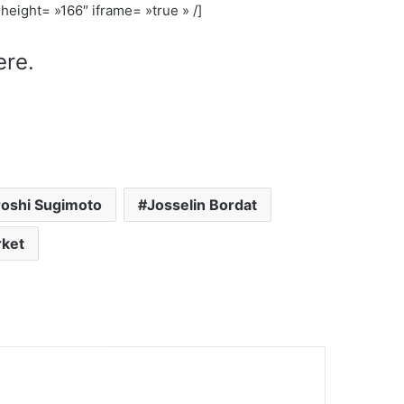
height= »166″ iframe= »true » /]
ere.
roshi Sugimoto
Josselin Bordat
ket