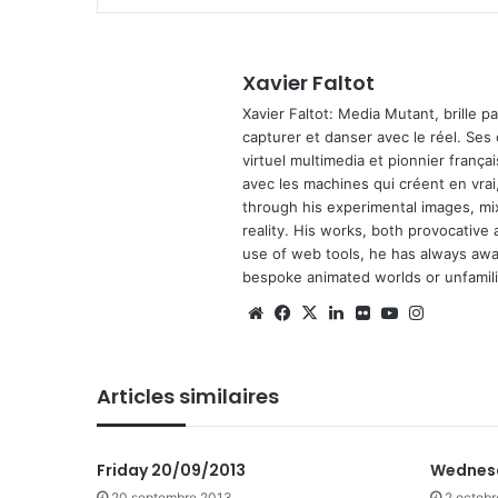
Xavier Faltot
Xavier Faltot: Media Mutant, brille p
capturer et danser avec le réel. Ses
virtuel multimedia et pionnier français
avec les machines qui créent en vrai,
through his experimental images, mi
reality. His works, both provocative 
use of web tools, he has always await
bespoke animated worlds or unfamilia
We
Fa
X
Lin
Fli
Yo
Ins
bsi
ce
ke
ckr
uT
tag
te
bo
din
ub
ra
Articles similaires
ok
e
m
Friday 20/09/2013
Wednesd
20 septembre 2013
2 octob