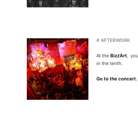
# AFTERWORK
At the
Bizz’Art
, you
in the tenth.
Go to the concert.