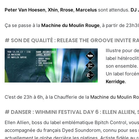
Peter Van Hoesen
,
Xhin
,
Rrose
,
Marcelus
sont attendus.
DJ 
Ça se passe à la
Machine du Moulin Rouge
, à partir de 23h3
# SON DE QUALITÉ :
RELEASE THE GROOVE INVITE R
Illustre p
our de
label hétérocli
son ensemble.
Un label forcé
Kerridge
.
C’est de 23h à 6h, à la Chaufferie de la
Machine du Moulin R
# DANSER :
WIHMINI FESTIVAL DAY 6 : ELLEN ALLI
Ellen Allien, boss du label emblématique Bpitch Control, vous
accompagnée du français Dyed Soundorom, connu pour ses mix
actuellement le globe derrière les platines. Artiste fidèle au