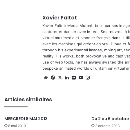
Xavier Faltot
Xavier Faltot: Media Mutant, brille par ses imag
capturer et danser avec le réel. Ses œuvres, à 
virtuel multimedia et pionnier français dans l'utili
avec les machines qui créent en vrai, il joue et
through his experimental images, mixing art, t
reality. His works, both provocative and captiva
use of web tools, he has always awaited the arriv
bespoke animated worlds or unfamiliar virtual u
We
Fa
X
Lin
Fli
Yo
Ins
bsi
ce
ke
ckr
uT
tag
te
bo
din
ub
ra
Articles similaires
ok
e
m
MERCREDI 8 MAI 2013
Du 2 au 6 octobre
8 mai 2013
2 octobre 2013