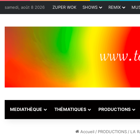
samedi, août 8 2026
ZUPER WOK
SHOWS
REMIX
MUS
MEDIATHÈQUE
THÉMATIQUES
PRODUCTIONS
Accueil
/
PRODUCTIONS
/
LA R