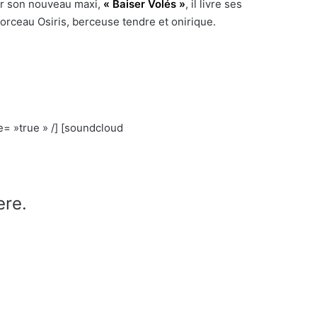
r son nouveau maxi,
« Baiser Volés »
, il livre ses
orceau Osiris, berceuse tendre et onirique.
= »true » /] [soundcloud
ere.