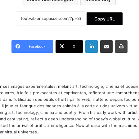
Copy URL
Linkedin
Partager par email
Imprimer
Facebook
X
ar ses images expérimentales, mêlant art, technologie, cinéma et poésie.
 œuvres, à la fois provocantes et captivantes, reflètent une compréhens
 dans l'utilisation des outils offerts par le web, il attend depuis toujours l
 il joue et fabrique des mondes animés à la carte ou des univers virtuel
xing art, technology, cinema and poetry. From his early work with arti
and captivating, reflect a deep understanding of today's global culture.
ed the arrival of artificial intelligence. Now at ease with the machines 
r virtual universes.