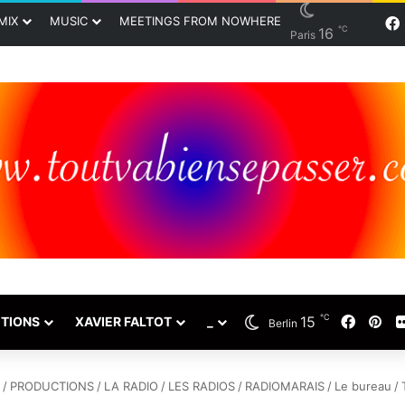
MIX
MUSIC
MEETINGS FROM NOWHERE
℃
16
Paris
℃
15
Faceb
Pin
TIONS
XAVIER FALTOT
_
Berlin
/
PRODUCTIONS
/
LA RADIO
/
LES RADIOS
/
RADIOMARAIS
/
Le bureau
/