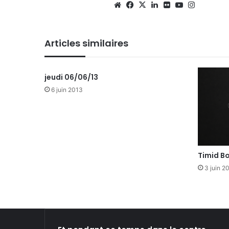
We
Fa
X
Lin
Fli
Yo
Ins
bsi
ce
ke
ckr
uT
tag
te
bo
din
ub
ra
Articles similaires
ok
e
m
jeudi 06/06/13
6 juin 2013
Timid B
3 juin 2