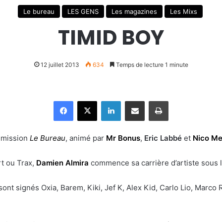
Le bureau
LES GENS
Les magazines
Les Mixs
TIMID BOY
12 juillet 2013
634
Temps de lecture 1 minute
Facebook
X
Linkedin
Partager par email
Imprimer
’émission
Le Bureau
, animé par
Mr Bonus
,
Eric Labbé
et
Nico M
rt ou Trax,
Damien Almira
commence sa carrière d’artiste sou
ont signés Oxia, Barem, Kiki, Jef K, Alex Kid, Carlo Lio, Marco