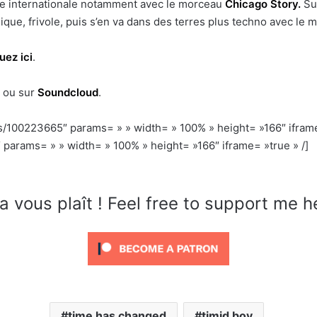
e internationale notamment avec le morceau
Chicago Story.
Su
ue, frivole, puis s’en va dans des terres plus techno avec le m
uez ici
.
s ou sur
Soundcloud
.
s/100223665″ params= » » width= » 100% » height= »166″ iframe
 params= » » width= » 100% » height= »166″ iframe= »true » /]
a vous plaît ! Feel free to support me h
time has changed
timid boy