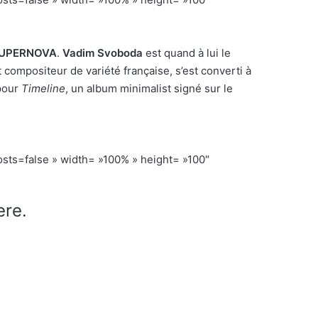
UPERNOVA
.
Vadim Svoboda
est quand à lui le
t compositeur de variété française, s’est converti à
pour
Timeline
, un album minimalist signé sur le
s=false » width= »100% » height= »100″
ere.