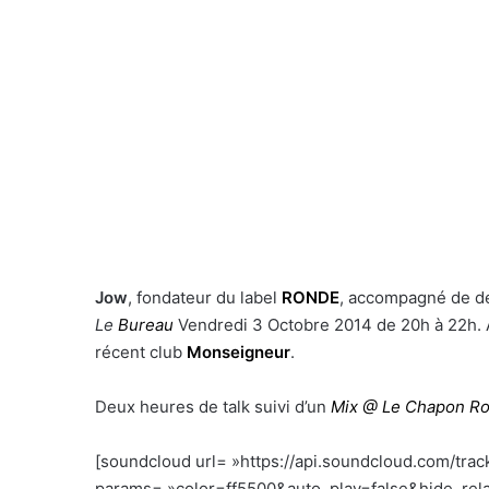
Jow
, fondateur du label
RONDE
, accompagné de de
Le
Bureau
Vendredi 3 Octobre 2014 de 20h à 22h. A
récent club
Monseigneur
.
Deux heures de talk suivi d’un
Mix @ Le Chapon R
–
[soundcloud url= »https://api.soundcloud.com/tra
params= »color=ff5500&auto_play=false&hide_re