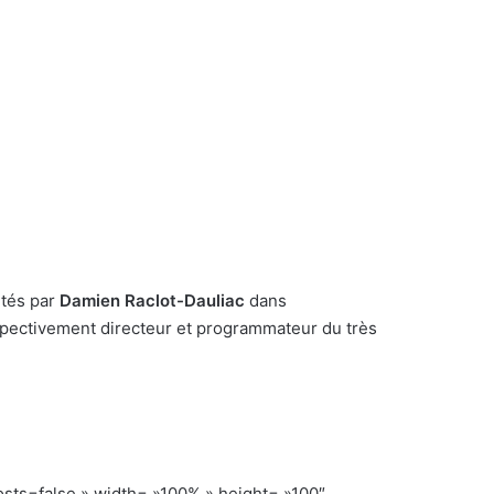
ités par
Damien Raclot-Dauliac
dans
spectivement directeur et programmateur du très
s=false » width= »100% » height= »100″