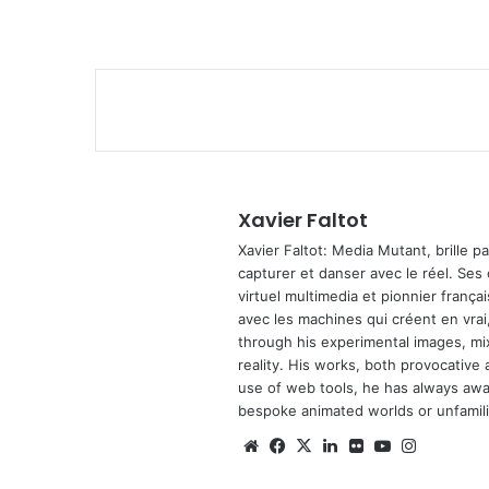
Xavier Faltot
Xavier Faltot: Media Mutant, brille p
capturer et danser avec le réel. Ses
virtuel multimedia et pionnier français
avec les machines qui créent en vrai,
through his experimental images, mi
reality. His works, both provocative 
use of web tools, he has always await
bespoke animated worlds or unfamilia
We
Fa
X
Lin
Fli
Yo
Ins
bsi
ce
ke
ckr
uT
tag