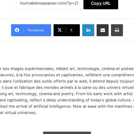
Copy URL
Linkedin
Partager par email
Imprimer
Facebook
X
ar ses images expérimentales, mêlant art, technologie, cinéma et poésie.
 œuvres, à la fois provocantes et captivantes, reflètent une compréhens
 dans l'utilisation des outils offerts par le web, il attend depuis toujours l
 il joue et fabrique des mondes animés à la carte ou des univers virtuel
xing art, technology, cinema and poetry. From his early work with arti
and captivating, reflect a deep understanding of today's global culture.
ed the arrival of artificial intelligence. Now at ease with the machines 
r virtual universes.