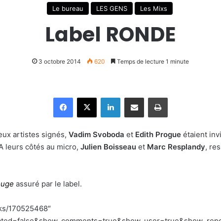
Le bureau
LES GENS
Les Mixs
Label RONDE
3 octobre 2014
620
Temps de lecture 1 minute
Facebook
X
Linkedin
Partager par email
Imprimer
ux artistes signés,
Vadim Svoboda
et
Edith Progue
étaient inv
 leurs côtés au micro,
Julien Boisseau
et
Marc Resplandy
, re
ouge
assuré par le label.
cks/170525468″
lated=false&show_comments=true&show_user=true&show_repost