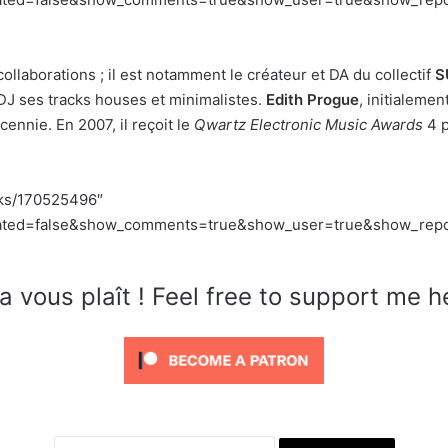
collaborations ; il est notamment le créateur et DA du collectif
S
e DJ ses tracks houses et minimalistes.
Edith Progue
, initialemen
ennie. En 2007, il reçoit le
Qwartz Electronic Music Awards
4 
cks/170525496″
lated=false&show_comments=true&show_user=true&show_repost
a vous plaît ! Feel free to support me h