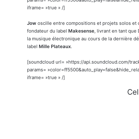
iframe= »true » /]
Jow
oscille entre compositions et projets solos et 
fondateur du label
Makesense
, livrant en tant qu
la musique électronique au cours de la dernière déc
label
Mille Plateaux
.
[soundcloud url= »https://api.soundcloud.com/tra
params= »color=ff5500&auto_play=false&hide_re
iframe= »true » /]
Cel