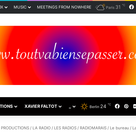
℃
31
IX
MUSIC
MEETINGS FROM NOWHERE
Paris
℃
24
Faceb
Pin
TIONS
XAVIER FALTOT
_
Berlin
PRODUCTIONS
/
LA RADIO
/
LES RADIOS
/
RADIOMARAIS
/
Le bureau
/
L