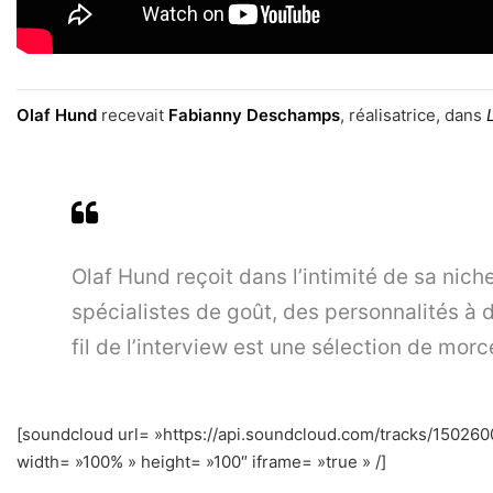
Olaf Hund
recevait
Fabianny Deschamps
, réalisatrice, dans
Olaf Hund reçoit dans l’intimité de sa nich
spécialistes de goût, des personnalités à 
fil de l’interview est une sélection de morce
[soundcloud url= »https://api.soundcloud.com/tracks/1502
width= »100% » height= »100″ iframe= »true » /]