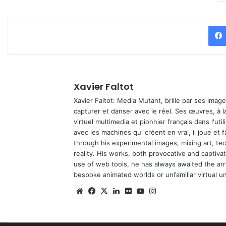
Xavier Faltot
Xavier Faltot: Media Mutant, brille par ses imag
capturer et danser avec le réel. Ses œuvres, à 
virtuel multimedia et pionnier français dans l'utili
avec les machines qui créent en vrai, il joue et
through his experimental images, mixing art, t
reality. His works, both provocative and captiva
use of web tools, he has always awaited the arriv
bespoke animated worlds or unfamiliar virtual u
We
Fa
X
Lin
Fli
Yo
Ins
bsi
ce
ke
ckr
uT
tag
te
bo
din
ub
ra