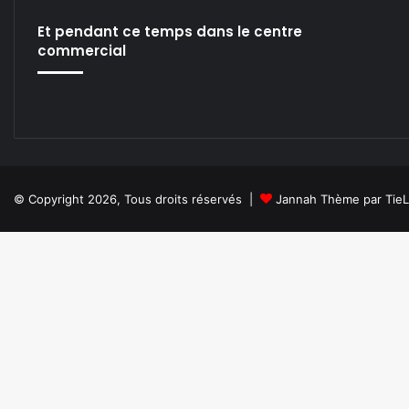
ok
e
m
Et pendant ce temps dans le centre
commercial
© Copyright 2026, Tous droits réservés |
Jannah Thème par Tie