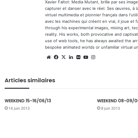
Xavier Faltot: Media Mutant, brille par ses imag
capturer et danser avec le réel. Ses œuvres, à 
virtuel multimedia et pionnier français dans l'utili
avec les machines qui créent en vrai, il joue et
through his experimental images, mixing art, t
reality. His works, both provocative and captiva
use of web tools, he has always awaited the arriv
bespoke animated worlds or unfamiliar virtual u
We
Fa
X
Lin
Fli
Yo
Ins
bsi
ce
ke
ckr
uT
tag
te
bo
din
ub
ra
Articles similaires
ok
e
m
WEEKEND 15-16/06/13
WEEKEND 08-09/0
14 juin 2013
8 juin 2013