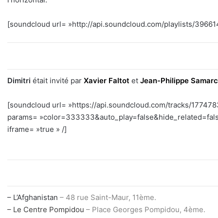
[soundcloud url= »http://api.soundcloud.com/playlists/39661
Dimitri
était invité par
Xavier Faltot
et
Jean-Philippe Samar
[soundcloud url= »https://api.soundcloud.com/tracks/17747
params= »color=333333&auto_play=false&hide_related=fal
iframe= »true » /]
– L’Afghanistan
– 48 rue Saint-Maur, 11ème.
– Le Centre Pompidou
– Place Georges Pompidou, 4ème.