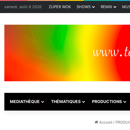
samedi, août 8 2026
ZUPER WOK
SHOWS
REMIX
MUS
MEDIATHÈQUE
THÉMATIQUES
PRODUCTIONS
Accueil
/
PRODU