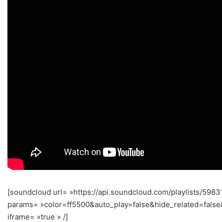
[soundcloud url= »https://api.soundcloud.com/playlists/5983
params= »color=ff5500&auto_play=false&hide_related=fal
iframe= »true » /]