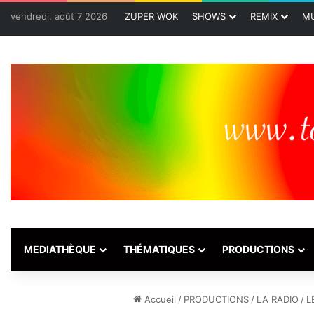
vendredi, août 7 2026
ZUPER WOK
SHOWS
REMIX
MU
MEDIATHÈQUE
THÉMATIQUES
PRODUCTIONS
Accueil
/
PRODUCTIONS
/
LA RADIO
/
L