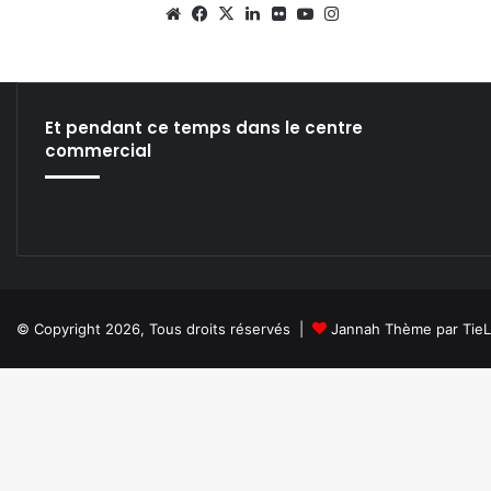
We
Fa
X
Lin
Fli
Yo
Ins
bsi
ce
ke
ckr
uT
tag
te
bo
din
ub
ra
ok
e
m
Et pendant ce temps dans le centre
commercial
© Copyright 2026, Tous droits réservés |
Jannah Thème par Tie